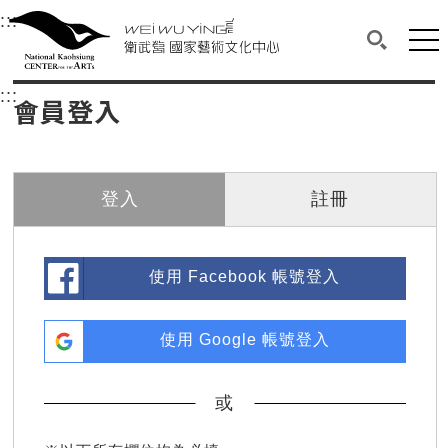
衛武營國家藝術文化中心
衛武營國家藝術文化中心 National Kaohsi
:::
選單連結區塊，此區塊列有本網站主要連結。
中央內容區塊，為本頁主要內容區。
網站
搜尋(開啟
:::
中央內容區塊，為本頁主要內容區。
會員登入
登入
註冊
使用 Facebook 帳號登入
使用 Google 帳號登入
或