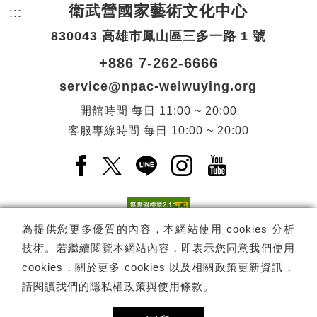
衛武營國家藝術文化中心
:::
頁尾網站資訊。
830043 高雄市鳳山區三多一路 1 號
+886 7-262-6666
service@npac-weiwuying.org
開館時間
每日
11:00 ~ 20:00
客服專線時間
每日
10:00 ~ 20:00
Facebook(另開新視窗)
X(另開新視窗)
LINE(另開新視窗)
Instagram(另開新視窗
YouTube(另開
為提供您更多優質的內容，本網站使用 cookies 分析
技術。若繼續閱覽本網站內容，即表示您同意我們使用
訂閱
電子報訂閱
cookies，關於更多 cookies 以及相關政策更新資訊，
請閱讀我們的
隱私權政策與使用條款
。
Copyright ©
國家表演藝術中心
-
衛武營國家藝術文化中心
All rights
reserved.