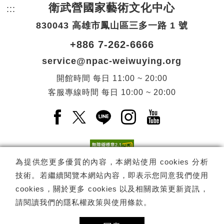
衛武營國家藝術文化中心
:::
頁尾網站資訊。
830043 高雄市鳳山區三多一路 1 號
+886 7-262-6666
service@npac-weiwuying.org
開館時間
每日
11:00 ~ 20:00
客服專線時間
每日
10:00 ~ 20:00
Facebook(另開新視窗)
X(另開新視窗)
LINE(另開新視窗)
Instagram(另開新視窗
YouTube(另開
為提供您更多優質的內容，本網站使用 cookies 分析
技術。若繼續閱覽本網站內容，即表示您同意我們使用
訂閱
電子報訂閱
cookies，關於更多 cookies 以及相關政策更新資訊，
請閱讀我們的
隱私權政策與使用條款
。
Copyright ©
國家表演藝術中心
-
衛武營國家藝術文化中心
All rights
reserved.