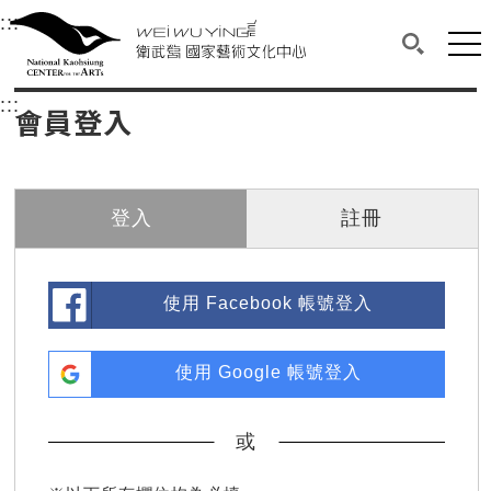
衛武營國家藝術文化中心
衛武營國家藝術文化中心 National Kaohsi
:::
選單連結區塊，此區塊列有本網站主要連結。
中央內容區塊，為本頁主要內容區。
網站
搜尋(開啟
:::
中央內容區塊，為本頁主要內容區。
會員登入
登入
註冊
使用 Facebook 帳號登入
使用 Google 帳號登入
或