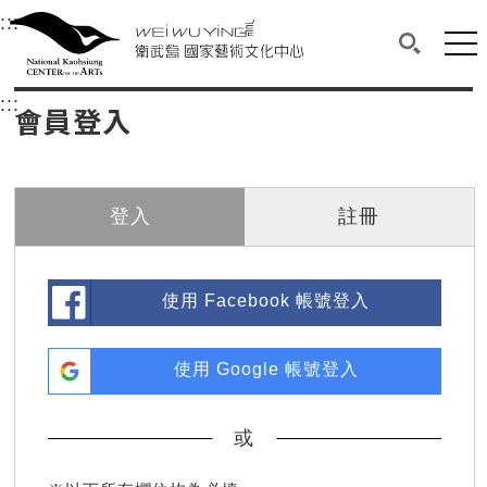
衛武營國家藝術文化中心
衛武營國家藝術文化中心 National Kaohsi
:::
選單連結區塊，此區塊列有本網站主要連結。
中央內容區塊，為本頁主要內容區。
網站
搜尋(開啟
:::
中央內容區塊，為本頁主要內容區。
會員登入
登入
註冊
使用 Facebook 帳號登入
使用 Google 帳號登入
或