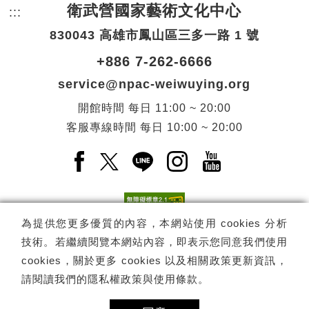
衛武營國家藝術文化中心
:::
頁尾網站資訊。
830043 高雄市鳳山區三多一路 1 號
+886 7-262-6666
service@npac-weiwuying.org
開館時間
每日
11:00 ~ 20:00
客服專線時間
每日
10:00 ~ 20:00
Facebook(另開新視窗)
X(另開新視窗)
LINE(另開新視窗)
Instagram(另開新視窗
YouTube(另開
為提供您更多優質的內容，本網站使用 cookies 分析
技術。若繼續閱覽本網站內容，即表示您同意我們使用
訂閱
電子報訂閱
cookies，關於更多 cookies 以及相關政策更新資訊，
請閱讀我們的
隱私權政策與使用條款
。
Copyright ©
國家表演藝術中心
-
衛武營國家藝術文化中心
All rights
reserved.