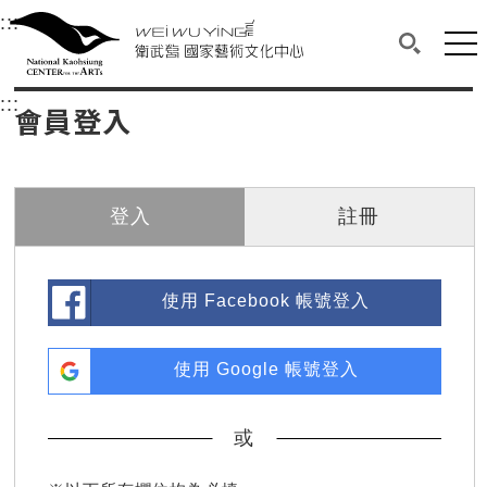
衛武營國家藝術文化中心
衛武營國家藝術文化中心 National Kaohsi
:::
選單連結區塊，此區塊列有本網站主要連結。
中央內容區塊，為本頁主要內容區。
網站
搜尋(開啟
:::
中央內容區塊，為本頁主要內容區。
會員登入
登入
註冊
使用 Facebook 帳號登入
使用 Google 帳號登入
或