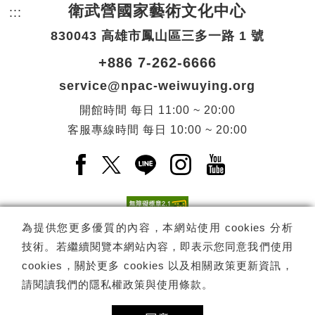
衛武營國家藝術文化中心
:::
頁尾網站資訊。
830043 高雄市鳳山區三多一路 1 號
+886 7-262-6666
service@npac-weiwuying.org
開館時間
每日
11:00 ~ 20:00
客服專線時間
每日
10:00 ~ 20:00
Facebook(另開新視窗)
X(另開新視窗)
LINE(另開新視窗)
Instagram(另開新視窗
YouTube(另開
為提供您更多優質的內容，本網站使用 cookies 分析
技術。若繼續閱覽本網站內容，即表示您同意我們使用
訂閱
電子報訂閱
cookies，關於更多 cookies 以及相關政策更新資訊，
請閱讀我們的
隱私權政策與使用條款
。
Copyright ©
國家表演藝術中心
-
衛武營國家藝術文化中心
All rights
reserved.