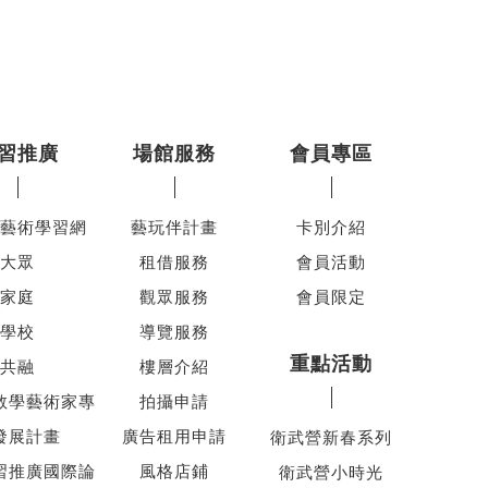
習推廣
場館服務
會員專區
藝術學習網
藝玩伴計畫
卡別介紹
大眾
租借服務
會員活動
家庭
觀眾服務
會員限定
學校
導覽服務
重點活動
共融
樓層介紹
教學藝術家專
拍攝申請
發展計畫
廣告租用申請
衛武營新春系列
習推廣國際論
風格店鋪
衛武營小時光