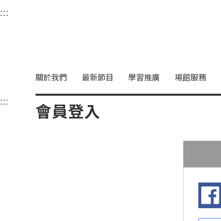
衛武營國家藝術文化中
:::
選單連結區塊，此區塊列有本網站主要連結。
中央內容區塊，為本頁主要內容區。
關於我們
最新節目
學習推廣
場館服務
:::
中央內容區塊，為本頁主要內容區。
會員登入