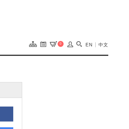
onal Kaohsiung Cent
0
EN
中文
搜尋(開啟搜尋視窗)