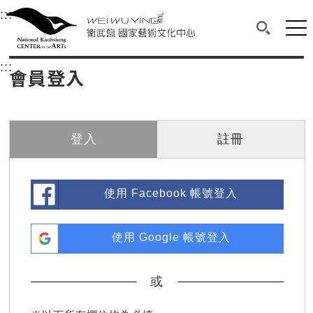
衛武營國家藝術文化中心
衛武營國家藝術文化中心 National Kaohsi
:::
選單連結區塊，此區塊列有本網站主要連結。
中央內容區塊，為本頁主要內容區。
網站
搜尋(開啟
:::
中央內容區塊，為本頁主要內容區。
會員登入
登入
註冊
使用 Facebook 帳號登入
使用 Google 帳號登入
或