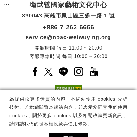
衛武營國家藝術文化中心
:::
頁尾網站資訊。
830043 高雄市鳳山區三多一路 1 號
+886 7-262-6666
service@npac-weiwuying.org
開館時間
每日
11:00 ~ 20:00
客服專線時間
每日
10:00 ~ 20:00
Facebook(另開新視窗)
X(另開新視窗)
LINE(另開新視窗)
Instagram(另開新視窗
YouTube(另開
為提供您更多優質的內容，本網站使用 cookies 分析
技術。若繼續閱覽本網站內容，即表示您同意我們使用
訂閱
電子報訂閱
cookies，關於更多 cookies 以及相關政策更新資訊，
請閱讀我們的
隱私權政策與使用條款
。
Copyright ©
國家表演藝術中心
-
衛武營國家藝術文化中心
All rights
reserved.