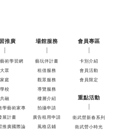
習推廣
場館服務
會員專區
藝術學習網
藝玩伴計畫
卡別介紹
大眾
租借服務
會員活動
家庭
觀眾服務
會員限定
學校
導覽服務
重點活動
共融
樓層介紹
教學藝術家專
拍攝申請
發展計畫
廣告租用申請
衛武營新春系列
習推廣國際論
風格店鋪
衛武營小時光