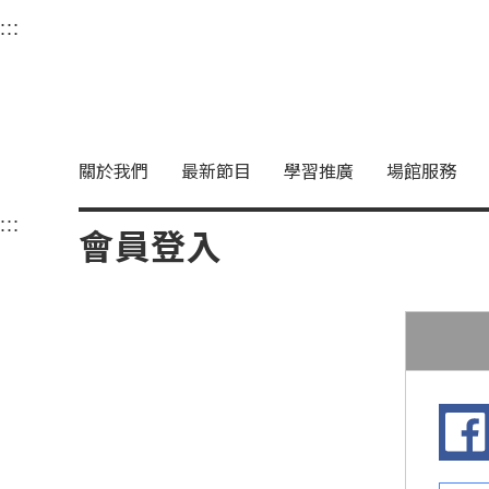
衛武營國家藝術文化中
:::
選單連結區塊，此區塊列有本網站主要連結。
中央內容區塊，為本頁主要內容區。
關於我們
最新節目
學習推廣
場館服務
:::
中央內容區塊，為本頁主要內容區。
會員登入