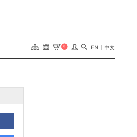
onal Kaohsiung Cent
0
EN
中文
搜尋(開啟搜尋視窗)