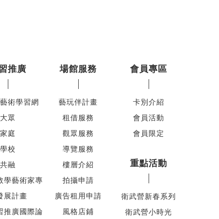
習推廣
場館服務
會員專區
藝術學習網
藝玩伴計畫
卡別介紹
大眾
租借服務
會員活動
家庭
觀眾服務
會員限定
學校
導覽服務
重點活動
共融
樓層介紹
教學藝術家專
拍攝申請
發展計畫
廣告租用申請
衛武營新春系列
習推廣國際論
風格店鋪
衛武營小時光