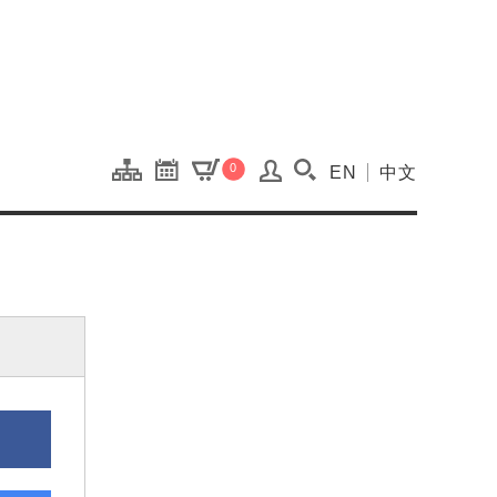
onal Kaohsiung Cent
0
EN
中文
搜尋(開啟搜尋視窗)