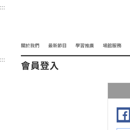
衛武營國家藝術文化中
:::
選單連結區塊，此區塊列有本網站主要連結。
中央內容區塊，為本頁主要內容區。
關於我們
最新節目
學習推廣
場館服務
:::
中央內容區塊，為本頁主要內容區。
會員登入