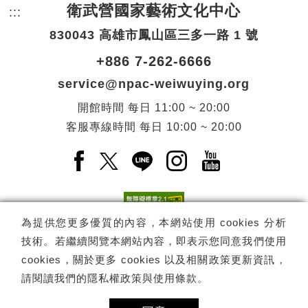
衛武營國家藝術文化中心
:::
頁尾網站資訊。
830043 高雄市鳳山區三多一路 1 號
+886 7-262-6666
service@npac-weiwuying.org
開館時間
每日
11:00 ~ 20:00
客服專線時間
每日
10:00 ~ 20:00
Facebook(另開新視窗)
X(另開新視窗)
LINE(另開新視窗)
Instagram(另開新視窗
YouTube(另開
為提供您更多優質的內容，本網站使用 cookies 分析
技術。若繼續閱覽本網站內容，即表示您同意我們使用
訂閱
電子報訂閱
cookies，關於更多 cookies 以及相關政策更新資訊，
請閱讀我們的
隱私權政策與使用條款
。
Copyright ©
國家表演藝術中心
-
衛武營國家藝術文化中心
All rights
reserved.