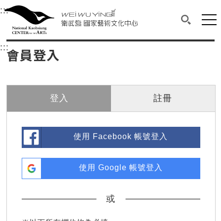
衛武營國家藝術文化中心
衛武營國家藝術文化中心 National Kaohsi
:::
選單連結區塊，此區塊列有本網站主要連結。
中央內容區塊，為本頁主要內容區。
網站
搜尋(開啟
:::
中央內容區塊，為本頁主要內容區。
會員登入
登入
註冊
使用 Facebook 帳號登入
使用 Google 帳號登入
或