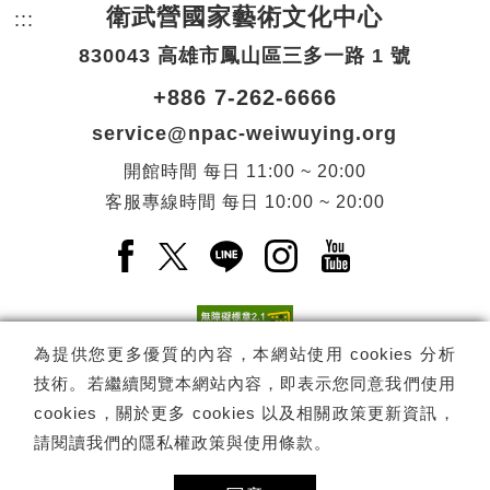
衛武營國家藝術文化中心
:::
頁尾網站資訊。
830043 高雄市鳳山區三多一路 1 號
+886 7-262-6666
service@npac-weiwuying.org
開館時間
每日
11:00 ~ 20:00
客服專線時間
每日
10:00 ~ 20:00
Facebook(另開新視窗)
X(另開新視窗)
LINE(另開新視窗)
Instagram(另開新視窗
YouTube(另開
為提供您更多優質的內容，本網站使用 cookies 分析
技術。若繼續閱覽本網站內容，即表示您同意我們使用
訂閱
電子報訂閱
cookies，關於更多 cookies 以及相關政策更新資訊，
請閱讀我們的
隱私權政策與使用條款
。
Copyright ©
國家表演藝術中心
-
衛武營國家藝術文化中心
All rights
reserved.