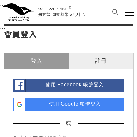
衛武營國家藝術文化中心
衛武營國家藝術文化中心 National Kaohsi
:::
選單連結區塊，此區塊列有本網站主要連結。
中央內容區塊，為本頁主要內容區。
網站
搜尋(開啟
:::
中央內容區塊，為本頁主要內容區。
會員登入
登入
註冊
使用 Facebook 帳號登入
使用 Google 帳號登入
或