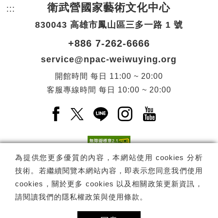
衛武營國家藝術文化中心
:::
頁尾網站資訊。
830043 高雄市鳳山區三多一路 1 號
+886 7-262-6666
service@npac-weiwuying.org
開館時間
每日
11:00 ~ 20:00
客服專線時間
每日
10:00 ~ 20:00
Facebook(另開新視窗)
X(另開新視窗)
LINE(另開新視窗)
Instagram(另開新視窗
YouTube(另開
為提供您更多優質的內容，本網站使用 cookies 分析
技術。若繼續閱覽本網站內容，即表示您同意我們使用
訂閱
電子報訂閱
cookies，關於更多 cookies 以及相關政策更新資訊，
請閱讀我們的
隱私權政策與使用條款
。
Copyright ©
國家表演藝術中心
-
衛武營國家藝術文化中心
All rights
reserved.