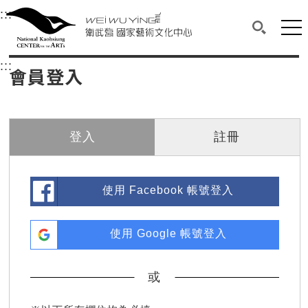
衛武營國家藝術文化中心
衛武營國家藝術文化中心 National Kaohsi
:::
選單連結區塊，此區塊列有本網站主要連結。
中央內容區塊，為本頁主要內容區。
網站
搜尋(開啟
:::
中央內容區塊，為本頁主要內容區。
會員登入
登入
註冊
使用 Facebook 帳號登入
使用 Google 帳號登入
或