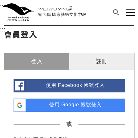
衛武營國家藝術文化中心
衛武營國家藝術文化中心 National Kaohsi
:::
選單連結區塊，此區塊列有本網站主要連結。
中央內容區塊，為本頁主要內容區。
網站
搜尋(開啟
:::
中央內容區塊，為本頁主要內容區。
會員登入
登入
註冊
使用 Facebook 帳號登入
使用 Google 帳號登入
或