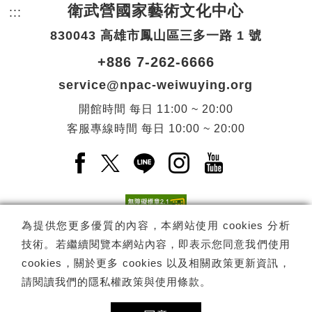
衛武營國家藝術文化中心
:::
頁尾網站資訊。
830043 高雄市鳳山區三多一路 1 號
+886 7-262-6666
service@npac-weiwuying.org
開館時間
每日
11:00 ~ 20:00
客服專線時間
每日
10:00 ~ 20:00
Facebook(另開新視窗)
X(另開新視窗)
LINE(另開新視窗)
Instagram(另開新視窗
YouTube(另開
為提供您更多優質的內容，本網站使用 cookies 分析
技術。若繼續閱覽本網站內容，即表示您同意我們使用
訂閱
電子報訂閱
cookies，關於更多 cookies 以及相關政策更新資訊，
請閱讀我們的
隱私權政策與使用條款
。
Copyright ©
國家表演藝術中心
-
衛武營國家藝術文化中心
All rights
reserved.