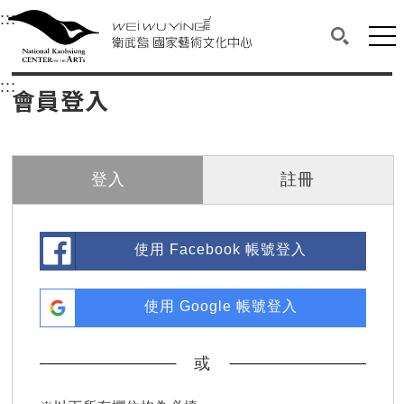
衛武營國家藝術文化中心
衛武營國家藝術文化中心 National Kaohsi
:::
選單連結區塊，此區塊列有本網站主要連結。
中央內容區塊，為本頁主要內容區。
網站
搜尋(開啟
:::
中央內容區塊，為本頁主要內容區。
會員登入
登入
註冊
使用 Facebook 帳號登入
使用 Google 帳號登入
或