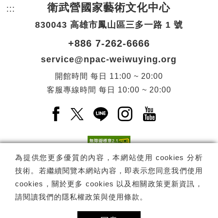
衛武營國家藝術文化中心
:::
頁尾網站資訊。
830043 高雄市鳳山區三多一路 1 號
+886 7-262-6666
service@npac-weiwuying.org
開館時間
每日
11:00 ~ 20:00
客服專線時間
每日
10:00 ~ 20:00
Facebook(另開新視窗)
X(另開新視窗)
LINE(另開新視窗)
Instagram(另開新視窗
YouTube(另開
為提供您更多優質的內容，本網站使用 cookies 分析
技術。若繼續閱覽本網站內容，即表示您同意我們使用
訂閱
電子報訂閱
cookies，關於更多 cookies 以及相關政策更新資訊，
請閱讀我們的
隱私權政策與使用條款
。
Copyright ©
國家表演藝術中心
-
衛武營國家藝術文化中心
All rights
reserved.