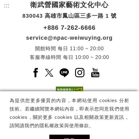
衛武營國家藝術文化中心
:::
頁尾網站資訊。
830043 高雄市鳳山區三多一路 1 號
+886 7-262-6666
service@npac-weiwuying.org
開館時間
每日
11:00 ~ 20:00
客服專線時間
每日
10:00 ~ 20:00
Facebook(另開新視窗)
X(另開新視窗)
LINE(另開新視窗)
Instagram(另開新視窗
YouTube(另開
為提供您更多優質的內容，本網站使用 cookies 分析
技術。若繼續閱覽本網站內容，即表示您同意我們使用
訂閱
電子報訂閱
cookies，關於更多 cookies 以及相關政策更新資訊，
請閱讀我們的
隱私權政策與使用條款
。
Copyright ©
國家表演藝術中心
-
衛武營國家藝術文化中心
All rights
reserved.