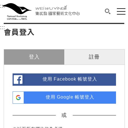
衛武營國家藝術文化中心
衛武營國家藝術文化中心 National Kaohsi
:::
選單連結區塊，此區塊列有本網站主要連結。
中央內容區塊，為本頁主要內容區。
網站
搜尋(開啟
:::
中央內容區塊，為本頁主要內容區。
會員登入
登入
註冊
使用 Facebook 帳號登入
使用 Google 帳號登入
或