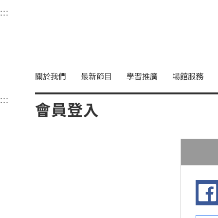
衛武營國家藝術文化中
:::
選單連結區塊，此區塊列有本網站主要連結。
中央內容區塊，為本頁主要內容區。
關於我們
最新節目
學習推廣
場館服務
:::
中央內容區塊，為本頁主要內容區。
會員登入