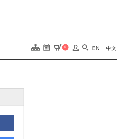
onal Kaohsiung Cent
0
EN
中文
搜尋(開啟搜尋視窗)