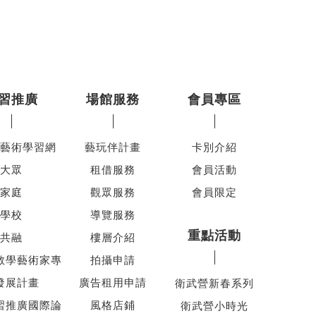
習推廣
場館服務
會員專區
藝術學習網
藝玩伴計畫
卡別介紹
大眾
租借服務
會員活動
家庭
觀眾服務
會員限定
學校
導覽服務
重點活動
共融
樓層介紹
教學藝術家專
拍攝申請
發展計畫
廣告租用申請
衛武營新春系列
習推廣國際論
風格店鋪
衛武營小時光