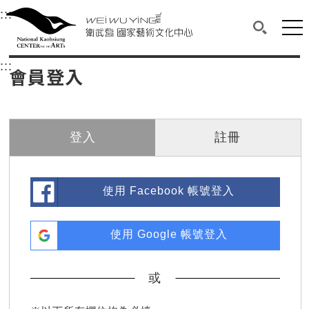
衛武營國家藝術文化中心
衛武營國家藝術文化中心 National Kaohsi
:::
選單連結區塊，此區塊列有本網站主要連結。
中央內容區塊，為本頁主要內容區。
網站
搜尋(開啟
:::
中央內容區塊，為本頁主要內容區。
會員登入
登入
註冊
使用 Facebook 帳號登入
使用 Google 帳號登入
或