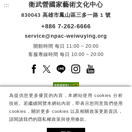
衛武營國家藝術文化中心
:::
頁尾網站資訊。
830043 高雄市鳳山區三多一路 1 號
+886 7-262-6666
service@npac-weiwuying.org
開館時間
每日
11:00 ~ 20:00
客服專線時間
每日
10:00 ~ 20:00
Facebook(另開新視窗)
X(另開新視窗)
LINE(另開新視窗)
Instagram(另開新視窗
YouTube(另開
為提供您更多優質的內容，本網站使用 cookies 分析
技術。若繼續閱覽本網站內容，即表示您同意我們使用
訂閱
電子報訂閱
cookies，關於更多 cookies 以及相關政策更新資訊，
請閱讀我們的
隱私權政策與使用條款
。
Copyright ©
國家表演藝術中心
-
衛武營國家藝術文化中心
All rights
reserved.