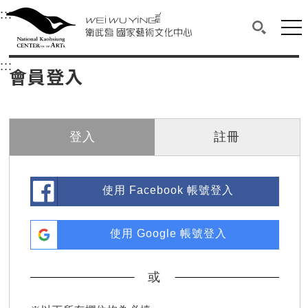
衛武營國家藝術文化中心
衛武營國家藝術文化中心 National Kaohsi
:::
選單連結區塊，此區塊列有本網站主要連結。
中央內容區塊，為本頁主要內容區。
網站
搜尋(開啟
:::
中央內容區塊，為本頁主要內容區。
會員登入
登入
註冊
使用 Facebook 帳號登入
使用 Google 帳號登入
或