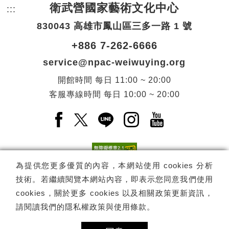
衛武營國家藝術文化中心
:::
頁尾網站資訊。
830043 高雄市鳳山區三多一路 1 號
+886 7-262-6666
service@npac-weiwuying.org
開館時間
每日
11:00 ~ 20:00
客服專線時間
每日
10:00 ~ 20:00
Facebook(另開新視窗)
X(另開新視窗)
LINE(另開新視窗)
Instagram(另開新視窗
YouTube(另開
為提供您更多優質的內容，本網站使用 cookies 分析
技術。若繼續閱覽本網站內容，即表示您同意我們使用
訂閱
電子報訂閱
cookies，關於更多 cookies 以及相關政策更新資訊，
請閱讀我們的
隱私權政策與使用條款
。
Copyright ©
國家表演藝術中心
-
衛武營國家藝術文化中心
All rights
reserved.