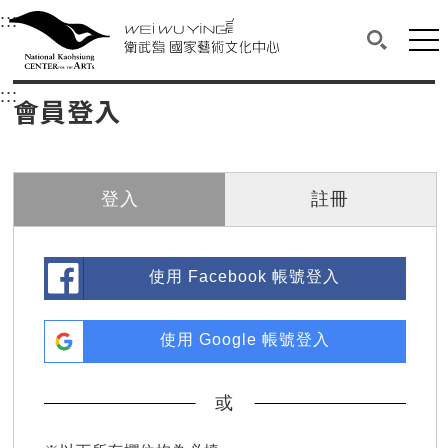
衛武營國家藝術文化中心
衛武營國家藝術文化中心 National Kaohsi
:::
選單連結區塊，此區塊列有本網站主要連結。
中央內容區塊，為本頁主要內容區。
網站
搜尋(開啟
:::
中央內容區塊，為本頁主要內容區。
會員登入
登入
註冊
使用 Facebook 帳號登入
使用 Google 帳號登入
或