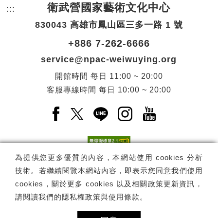
衛武營國家藝術文化中心
:::
頁尾網站資訊。
830043 高雄市鳳山區三多一路 1 號
+886 7-262-6666
service@npac-weiwuying.org
開館時間
每日
11:00 ~ 20:00
客服專線時間
每日
10:00 ~ 20:00
Facebook(另開新視窗)
X(另開新視窗)
LINE(另開新視窗)
Instagram(另開新視窗
YouTube(另開
為提供您更多優質的內容，本網站使用 cookies 分析
技術。若繼續閱覽本網站內容，即表示您同意我們使用
訂閱
電子報訂閱
cookies，關於更多 cookies 以及相關政策更新資訊，
請閱讀我們的
隱私權政策與使用條款
。
Copyright ©
國家表演藝術中心
-
衛武營國家藝術文化中心
All rights
reserved.