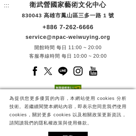
衛武營國家藝術文化中心
:::
頁尾網站資訊。
830043 高雄市鳳山區三多一路 1 號
+886 7-262-6666
service@npac-weiwuying.org
開館時間
每日
11:00 ~ 20:00
客服專線時間
每日
10:00 ~ 20:00
Facebook(另開新視窗)
X(另開新視窗)
LINE(另開新視窗)
Instagram(另開新視窗
YouTube(另開
為提供您更多優質的內容，本網站使用 cookies 分析
技術。若繼續閱覽本網站內容，即表示您同意我們使用
訂閱
電子報訂閱
cookies，關於更多 cookies 以及相關政策更新資訊，
請閱讀我們的
隱私權政策與使用條款
。
Copyright ©
國家表演藝術中心
-
衛武營國家藝術文化中心
All rights
reserved.