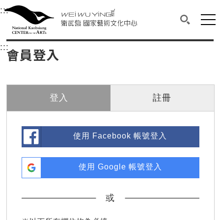
衛武營國家藝術文化中心
衛武營國家藝術文化中心 National Kaohsi
:::
選單連結區塊，此區塊列有本網站主要連結。
中央內容區塊，為本頁主要內容區。
網站
搜尋(開啟
:::
中央內容區塊，為本頁主要內容區。
會員登入
登入
註冊
使用 Facebook 帳號登入
使用 Google 帳號登入
或