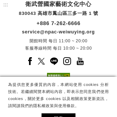
衛武營國家藝術文化中心
:::
頁尾網站資訊。
830043 高雄市鳳山區三多一路 1 號
+886 7-262-6666
service@npac-weiwuying.org
開館時間
每日
11:00 ~ 20:00
客服專線時間
每日
10:00 ~ 20:00
Facebook(另開新視窗)
X(另開新視窗)
LINE(另開新視窗)
Instagram(另開新視窗
YouTube(另開
為提供您更多優質的內容，本網站使用 cookies 分析
技術。若繼續閱覽本網站內容，即表示您同意我們使用
訂閱
電子報訂閱
cookies，關於更多 cookies 以及相關政策更新資訊，
請閱讀我們的
隱私權政策與使用條款
。
Copyright ©
國家表演藝術中心
-
衛武營國家藝術文化中心
All rights
reserved.