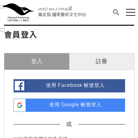
衛武營國家藝術文化中心
衛武營國家藝術文化中心 National Kaohsi
:::
選單連結區塊，此區塊列有本網站主要連結。
中央內容區塊，為本頁主要內容區。
網站
搜尋(開啟
:::
中央內容區塊，為本頁主要內容區。
會員登入
登入
註冊
使用 Facebook 帳號登入
使用 Google 帳號登入
或