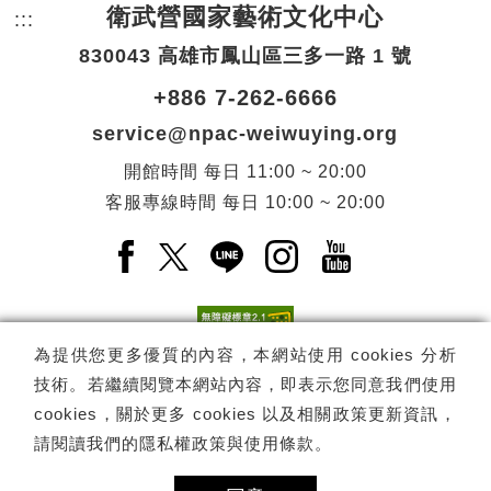
衛武營國家藝術文化中心
:::
頁尾網站資訊。
830043 高雄市鳳山區三多一路 1 號
+886 7-262-6666
service@npac-weiwuying.org
開館時間
每日
11:00 ~ 20:00
客服專線時間
每日
10:00 ~ 20:00
Facebook(另開新視窗)
X(另開新視窗)
LINE(另開新視窗)
Instagram(另開新視窗
YouTube(另開
為提供您更多優質的內容，本網站使用 cookies 分析
技術。若繼續閱覽本網站內容，即表示您同意我們使用
訂閱
電子報訂閱
cookies，關於更多 cookies 以及相關政策更新資訊，
請閱讀我們的
隱私權政策與使用條款
。
Copyright ©
國家表演藝術中心
-
衛武營國家藝術文化中心
All rights
reserved.