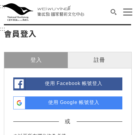
衛武營國家藝術文化中心
衛武營國家藝術文化中心 National Kaohsi
:::
選單連結區塊，此區塊列有本網站主要連結。
中央內容區塊，為本頁主要內容區。
網站
搜尋(開啟
:::
中央內容區塊，為本頁主要內容區。
會員登入
登入
註冊
使用 Facebook 帳號登入
使用 Google 帳號登入
或