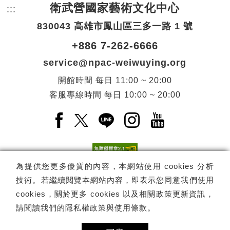
衛武營國家藝術文化中心
:::
頁尾網站資訊。
830043 高雄市鳳山區三多一路 1 號
+886 7-262-6666
service@npac-weiwuying.org
開館時間
每日
11:00 ~ 20:00
客服專線時間
每日
10:00 ~ 20:00
Facebook(另開新視窗)
X(另開新視窗)
LINE(另開新視窗)
Instagram(另開新視窗
YouTube(另開
為提供您更多優質的內容，本網站使用 cookies 分析
技術。若繼續閱覽本網站內容，即表示您同意我們使用
訂閱
電子報訂閱
cookies，關於更多 cookies 以及相關政策更新資訊，
請閱讀我們的
隱私權政策與使用條款
。
Copyright ©
國家表演藝術中心
-
衛武營國家藝術文化中心
All rights
reserved.