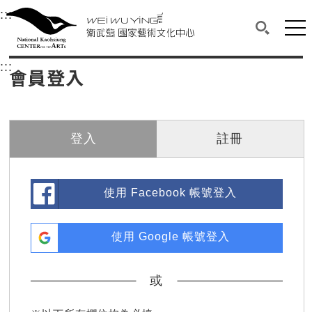
衛武營國家藝術文化中心
衛武營國家藝術文化中心 National Kaohsi
:::
選單連結區塊，此區塊列有本網站主要連結。
中央內容區塊，為本頁主要內容區。
網站
搜尋(開啟
:::
中央內容區塊，為本頁主要內容區。
會員登入
登入
註冊
使用 Facebook 帳號登入
使用 Google 帳號登入
或