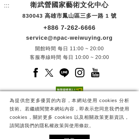
衛武營國家藝術文化中心
:::
頁尾網站資訊。
830043 高雄市鳳山區三多一路 1 號
+886 7-262-6666
service@npac-weiwuying.org
開館時間
每日
11:00 ~ 20:00
客服專線時間
每日
10:00 ~ 20:00
Facebook(另開新視窗)
X(另開新視窗)
LINE(另開新視窗)
Instagram(另開新視窗
YouTube(另開
為提供您更多優質的內容，本網站使用 cookies 分析
技術。若繼續閱覽本網站內容，即表示您同意我們使用
訂閱
電子報訂閱
cookies，關於更多 cookies 以及相關政策更新資訊，
請閱讀我們的
隱私權政策與使用條款
。
Copyright ©
國家表演藝術中心
-
衛武營國家藝術文化中心
All rights
reserved.