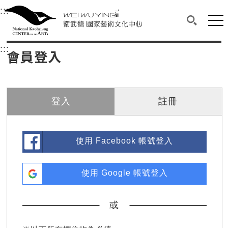
衛武營國家藝術文化中心
衛武營國家藝術文化中心 National Kaohsi
:::
選單連結區塊，此區塊列有本網站主要連結。
中央內容區塊，為本頁主要內容區。
網站
搜尋(開啟
:::
中央內容區塊，為本頁主要內容區。
會員登入
登入
註冊
使用 Facebook 帳號登入
使用 Google 帳號登入
或