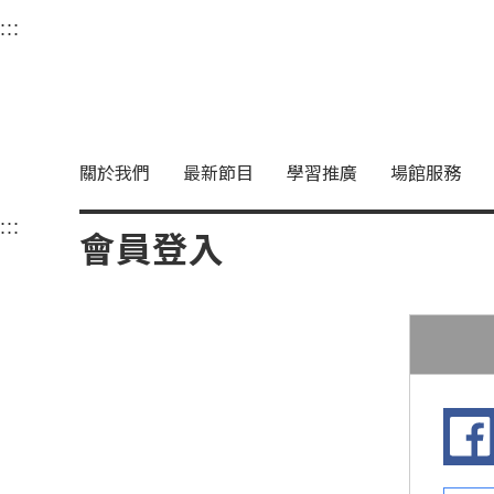
衛武營國家藝術文化中
:::
選單連結區塊，此區塊列有本網站主要連結。
中央內容區塊，為本頁主要內容區。
關於我們
最新節目
學習推廣
場館服務
:::
中央內容區塊，為本頁主要內容區。
會員登入