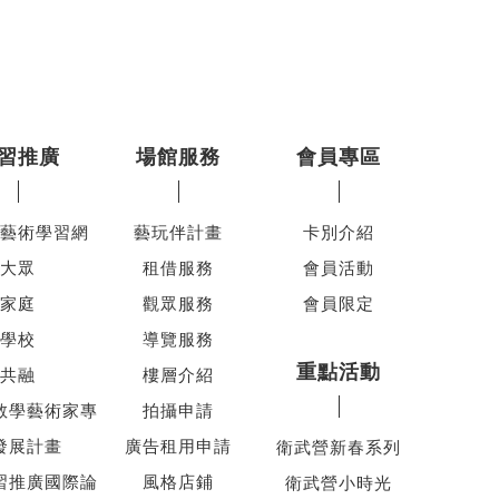
習推廣
場館服務
會員專區
藝術學習網
藝玩伴計畫
卡別介紹
大眾
租借服務
會員活動
家庭
觀眾服務
會員限定
學校
導覽服務
重點活動
共融
樓層介紹
教學藝術家專
拍攝申請
發展計畫
廣告租用申請
衛武營新春系列
習推廣國際論
風格店鋪
衛武營小時光