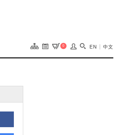
onal Kaohsiung Cent
0
EN
中文
搜尋(開啟搜尋視窗)