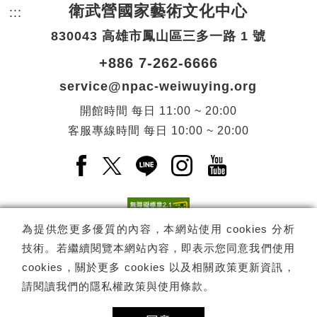
衛武營國家藝術文化中心
:::
頁尾網站資訊。
830043 高雄市鳳山區三多一路 1 號
+886 7-262-6666
service@npac-weiwuying.org
開館時間
每日
11:00 ~ 20:00
客服專線時間
每日
10:00 ~ 20:00
Facebook(另開新視窗)
X(另開新視窗)
LINE(另開新視窗)
Instagram(另開新視窗
YouTube(另開
為提供您更多優質的內容，本網站使用 cookies 分析
技術。若繼續閱覽本網站內容，即表示您同意我們使用
訂閱
電子報訂閱
cookies，關於更多 cookies 以及相關政策更新資訊，
請閱讀我們的
隱私權政策與使用條款
。
Copyright ©
國家表演藝術中心
-
衛武營國家藝術文化中心
All rights
reserved.