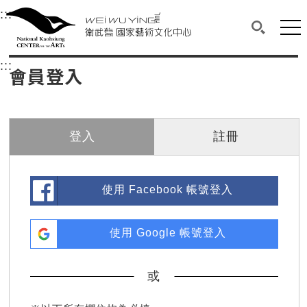
衛武營國家藝術文化中心
衛武營國家藝術文化中心 National Kaohsi
:::
選單連結區塊，此區塊列有本網站主要連結。
中央內容區塊，為本頁主要內容區。
網站
搜尋(開啟
:::
中央內容區塊，為本頁主要內容區。
會員登入
登入
註冊
使用 Facebook 帳號登入
使用 Google 帳號登入
或