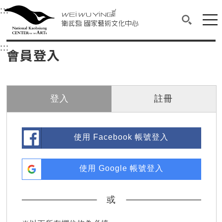
衛武營國家藝術文化中心
衛武營國家藝術文化中心 National Kaohsi
:::
選單連結區塊，此區塊列有本網站主要連結。
中央內容區塊，為本頁主要內容區。
網站
搜尋(開啟
:::
中央內容區塊，為本頁主要內容區。
會員登入
登入
註冊
使用 Facebook 帳號登入
使用 Google 帳號登入
或