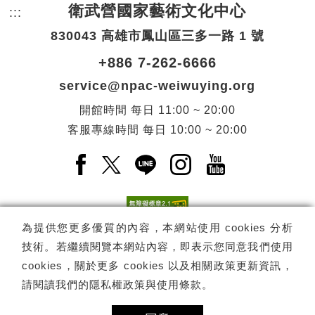
衛武營國家藝術文化中心
:::
頁尾網站資訊。
830043 高雄市鳳山區三多一路 1 號
+886 7-262-6666
service@npac-weiwuying.org
開館時間
每日
11:00 ~ 20:00
客服專線時間
每日
10:00 ~ 20:00
Facebook(另開新視窗)
X(另開新視窗)
LINE(另開新視窗)
Instagram(另開新視窗
YouTube(另開
為提供您更多優質的內容，本網站使用 cookies 分析
技術。若繼續閱覽本網站內容，即表示您同意我們使用
訂閱
電子報訂閱
cookies，關於更多 cookies 以及相關政策更新資訊，
請閱讀我們的
隱私權政策與使用條款
。
Copyright ©
國家表演藝術中心
-
衛武營國家藝術文化中心
All rights
reserved.