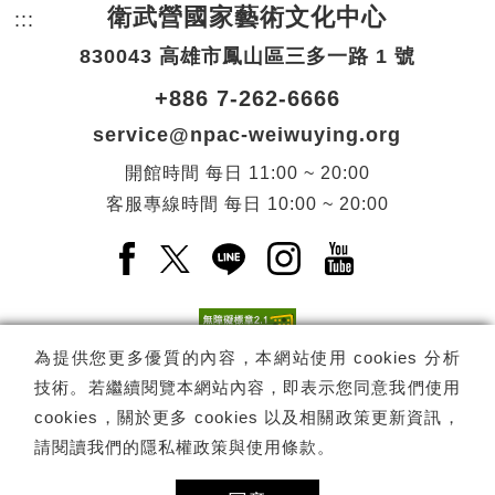
衛武營國家藝術文化中心
:::
頁尾網站資訊。
830043 高雄市鳳山區三多一路 1 號
+886 7-262-6666
service@npac-weiwuying.org
開館時間
每日
11:00 ~ 20:00
客服專線時間
每日
10:00 ~ 20:00
Facebook(另開新視窗)
X(另開新視窗)
LINE(另開新視窗)
Instagram(另開新視窗
YouTube(另開
為提供您更多優質的內容，本網站使用 cookies 分析
技術。若繼續閱覽本網站內容，即表示您同意我們使用
訂閱
電子報訂閱
cookies，關於更多 cookies 以及相關政策更新資訊，
請閱讀我們的
隱私權政策與使用條款
。
Copyright ©
國家表演藝術中心
-
衛武營國家藝術文化中心
All rights
reserved.