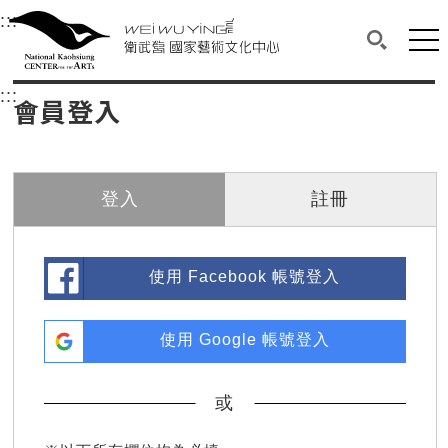
衛武營國家藝術文化中心
衛武營國家藝術文化中心 National Kaohsi
:::
選單連結區塊，此區塊列有本網站主要連結。
中央內容區塊，為本頁主要內容區。
網站
搜尋(開啟
:::
中央內容區塊，為本頁主要內容區。
會員登入
登入
註冊
使用 Facebook 帳號登入
使用 Google 帳號登入
或