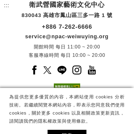
衛武營國家藝術文化中心
:::
頁尾網站資訊。
830043 高雄市鳳山區三多一路 1 號
+886 7-262-6666
service@npac-weiwuying.org
開館時間
每日
11:00 ~ 20:00
客服專線時間
每日
10:00 ~ 20:00
Facebook(另開新視窗)
X(另開新視窗)
LINE(另開新視窗)
Instagram(另開新視窗
YouTube(另開
為提供您更多優質的內容，本網站使用 cookies 分析
技術。若繼續閱覽本網站內容，即表示您同意我們使用
訂閱
電子報訂閱
cookies，關於更多 cookies 以及相關政策更新資訊，
請閱讀我們的
隱私權政策與使用條款
。
Copyright ©
國家表演藝術中心
-
衛武營國家藝術文化中心
All rights
reserved.