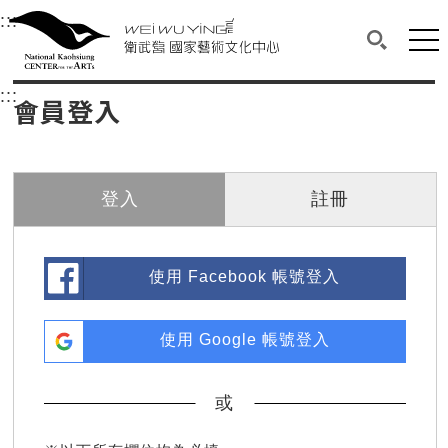
衛武營國家藝術文化中心
衛武營國家藝術文化中心 National Kaohsi
:::
選單連結區塊，此區塊列有本網站主要連結。
中央內容區塊，為本頁主要內容區。
網站
搜尋(開啟
:::
中央內容區塊，為本頁主要內容區。
會員登入
登入
註冊
使用 Facebook 帳號登入
使用 Google 帳號登入
或