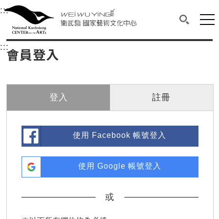
衛武營國家藝術文化中心
衛武營國家藝術文化中心 National Kaohsi
:::
選單連結區塊，此區塊列有本網站主要連結。
中央內容區塊，為本頁主要內容區。
網站
搜尋(開啟
:::
中央內容區塊，為本頁主要內容區。
會員登入
登入
註冊
使用 Facebook 帳號登入
使用 Google 帳號登入
或