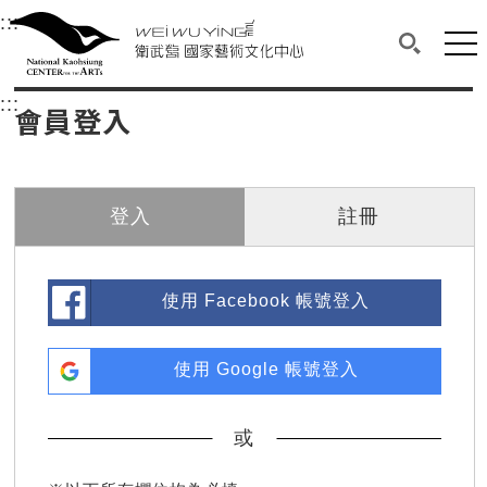
衛武營國家藝術文化中心
衛武營國家藝術文化中心 National Kaohsi
:::
選單連結區塊，此區塊列有本網站主要連結。
中央內容區塊，為本頁主要內容區。
網站
搜尋(開啟
:::
中央內容區塊，為本頁主要內容區。
會員登入
登入
註冊
使用 Facebook 帳號登入
使用 Google 帳號登入
或