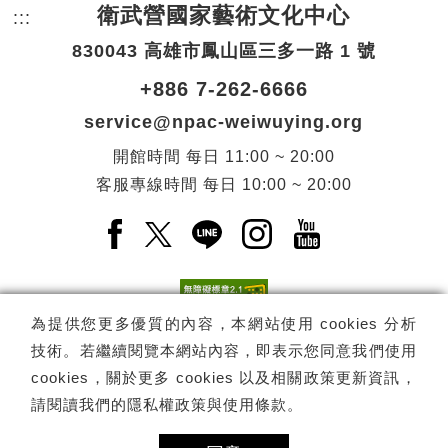
衛武營國家藝術文化中心
:::
頁尾網站資訊。
830043 高雄市鳳山區三多一路 1 號
+886 7-262-6666
service@npac-weiwuying.org
開館時間
每日
11:00 ~ 20:00
客服專線時間
每日
10:00 ~ 20:00
Facebook(另開新視窗)
X(另開新視窗)
LINE(另開新視窗)
Instagram(另開新視窗
YouTube(另開
為提供您更多優質的內容，本網站使用 cookies 分析
技術。若繼續閱覽本網站內容，即表示您同意我們使用
訂閱
電子報訂閱
cookies，關於更多 cookies 以及相關政策更新資訊，
請閱讀我們的
隱私權政策與使用條款
。
Copyright ©
國家表演藝術中心
-
衛武營國家藝術文化中心
All rights
reserved.