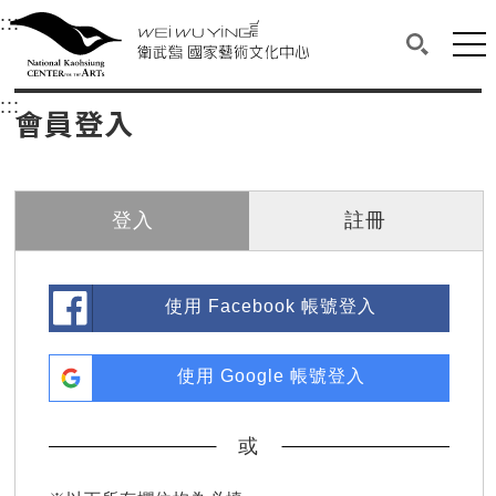
衛武營國家藝術文化中心
衛武營國家藝術文化中心 National Kaohsi
:::
選單連結區塊，此區塊列有本網站主要連結。
中央內容區塊，為本頁主要內容區。
網站
搜尋(開啟
:::
中央內容區塊，為本頁主要內容區。
會員登入
登入
註冊
使用 Facebook 帳號登入
使用 Google 帳號登入
或