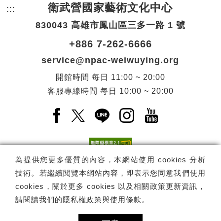
衛武營國家藝術文化中心
:::
頁尾網站資訊。
830043 高雄市鳳山區三多一路 1 號
+886 7-262-6666
service@npac-weiwuying.org
開館時間
每日
11:00 ~ 20:00
客服專線時間
每日
10:00 ~ 20:00
Facebook(另開新視窗)
X(另開新視窗)
LINE(另開新視窗)
Instagram(另開新視窗
YouTube(另開
為提供您更多優質的內容，本網站使用 cookies 分析
技術。若繼續閱覽本網站內容，即表示您同意我們使用
訂閱
電子報訂閱
cookies，關於更多 cookies 以及相關政策更新資訊，
請閱讀我們的
隱私權政策與使用條款
。
Copyright ©
國家表演藝術中心
-
衛武營國家藝術文化中心
All rights
reserved.