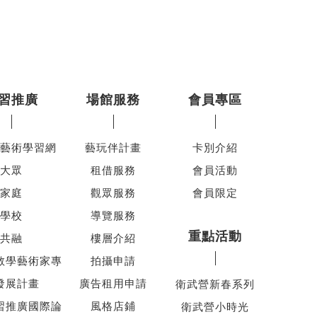
習推廣
場館服務
會員專區
藝術學習網
藝玩伴計畫
卡別介紹
大眾
租借服務
會員活動
家庭
觀眾服務
會員限定
學校
導覽服務
重點活動
共融
樓層介紹
教學藝術家專
拍攝申請
發展計畫
廣告租用申請
衛武營新春系列
習推廣國際論
風格店鋪
衛武營小時光