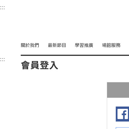
衛武營國家藝術文化中
:::
選單連結區塊，此區塊列有本網站主要連結。
中央內容區塊，為本頁主要內容區。
關於我們
最新節目
學習推廣
場館服務
:::
中央內容區塊，為本頁主要內容區。
會員登入