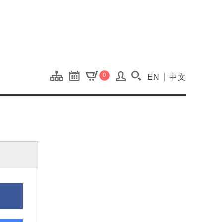
onal Kaohsiung Cent
0
EN
中文
搜尋(開啟搜尋視窗)