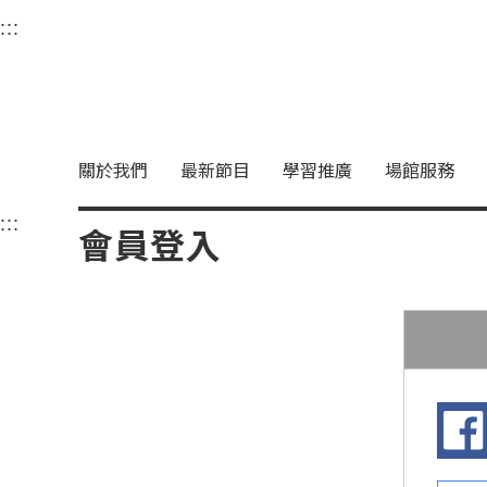
衛武營國家藝術文化中
:::
選單連結區塊，此區塊列有本網站主要連結。
中央內容區塊，為本頁主要內容區。
關於我們
最新節目
學習推廣
場館服務
:::
中央內容區塊，為本頁主要內容區。
會員登入