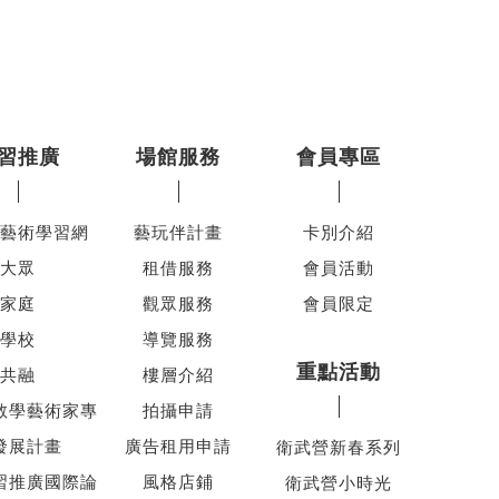
習推廣
場館服務
會員專區
藝術學習網
藝玩伴計畫
卡別介紹
大眾
租借服務
會員活動
家庭
觀眾服務
會員限定
學校
導覽服務
重點活動
共融
樓層介紹
教學藝術家專
拍攝申請
發展計畫
廣告租用申請
衛武營新春系列
習推廣國際論
風格店鋪
衛武營小時光