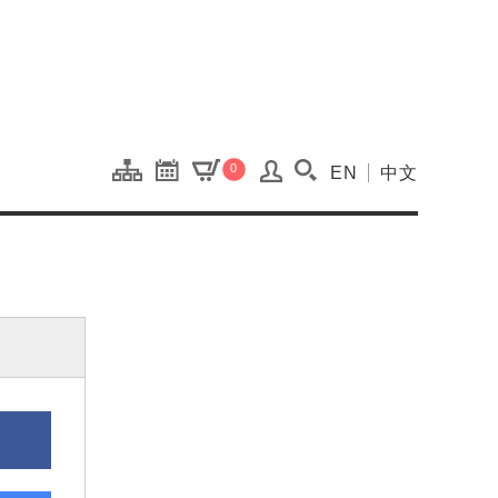
onal Kaohsiung Cent
0
EN
中文
搜尋(開啟搜尋視窗)