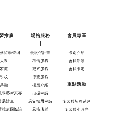
習推廣
場館服務
會員專區
藝術學習網
藝玩伴計畫
卡別介紹
大眾
租借服務
會員活動
家庭
觀眾服務
會員限定
學校
導覽服務
重點活動
共融
樓層介紹
教學藝術家專
拍攝申請
發展計畫
廣告租用申請
衛武營新春系列
習推廣國際論
風格店鋪
衛武營小時光