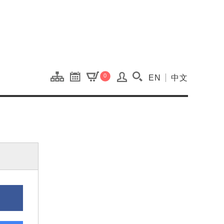
onal Kaohsiung Cent
0
EN
中文
搜尋(開啟搜尋視窗)