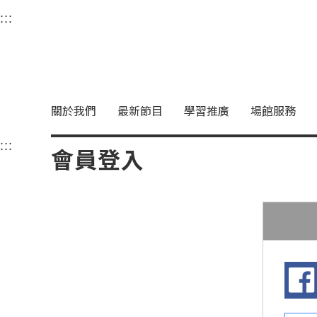
衛武營國家藝術文化中
:::
選單連結區塊，此區塊列有本網站主要連結。
中央內容區塊，為本頁主要內容區。
關於我們
最新節目
學習推廣
場館服務
:::
中央內容區塊，為本頁主要內容區。
會員登入