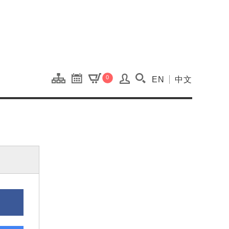
onal Kaohsiung Cent
0
EN
中文
搜尋(開啟搜尋視窗)