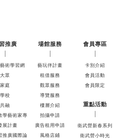
習推廣
場館服務
會員專區
藝術學習網
藝玩伴計畫
卡別介紹
大眾
租借服務
會員活動
家庭
觀眾服務
會員限定
學校
導覽服務
重點活動
共融
樓層介紹
教學藝術家專
拍攝申請
發展計畫
廣告租用申請
衛武營新春系列
習推廣國際論
風格店鋪
衛武營小時光