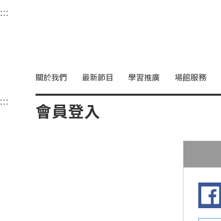
衛武營國家藝術文化中
:::
選單連結區塊，此區塊列有本網站主要連結。
中央內容區塊，為本頁主要內容區。
關於我們
最新節目
學習推廣
場館服務
:::
中央內容區塊，為本頁主要內容區。
會員登入