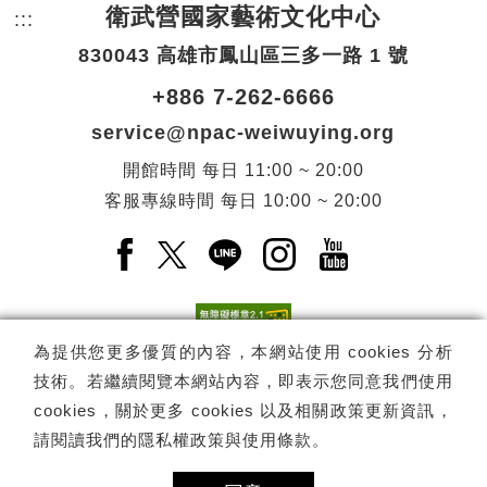
衛武營國家藝術文化中心
:::
頁尾網站資訊。
830043 高雄市鳳山區三多一路 1 號
+886 7-262-6666
service@npac-weiwuying.org
開館時間
每日
11:00 ~ 20:00
客服專線時間
每日
10:00 ~ 20:00
Facebook(另開新視窗)
X(另開新視窗)
LINE(另開新視窗)
Instagram(另開新視窗
YouTube(另開
為提供您更多優質的內容，本網站使用 cookies 分析
技術。若繼續閱覽本網站內容，即表示您同意我們使用
訂閱
電子報訂閱
cookies，關於更多 cookies 以及相關政策更新資訊，
請閱讀我們的
隱私權政策與使用條款
。
Copyright ©
國家表演藝術中心
-
衛武營國家藝術文化中心
All rights
reserved.