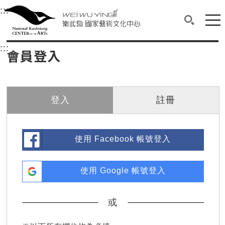
衛武營國家藝術文化中心
衛武營國家藝術文化中心 National Kaohsi
:::
選單連結區塊，此區塊列有本網站主要連結。
中央內容區塊，為本頁主要內容區。
網站
搜尋(開啟
:::
中央內容區塊，為本頁主要內容區。
會員登入
登入
註冊
使用 Facebook 帳號登入
使用 Google 帳號登入
或