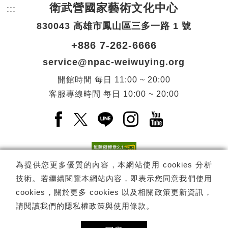
衛武營國家藝術文化中心
:::
頁尾網站資訊。
830043 高雄市鳳山區三多一路 1 號
+886 7-262-6666
service@npac-weiwuying.org
開館時間
每日
11:00 ~ 20:00
客服專線時間
每日
10:00 ~ 20:00
Facebook(另開新視窗)
X(另開新視窗)
LINE(另開新視窗)
Instagram(另開新視窗
YouTube(另開
為提供您更多優質的內容，本網站使用 cookies 分析
技術。若繼續閱覽本網站內容，即表示您同意我們使用
訂閱
電子報訂閱
cookies，關於更多 cookies 以及相關政策更新資訊，
請閱讀我們的
隱私權政策與使用條款
。
Copyright ©
國家表演藝術中心
-
衛武營國家藝術文化中心
All rights
reserved.