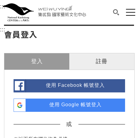
衛武營國家藝術文化中心
衛武營國家藝術文化中心 National Kaohsi
:::
選單連結區塊，此區塊列有本網站主要連結。
中央內容區塊，為本頁主要內容區。
網站
搜尋(開啟
:::
中央內容區塊，為本頁主要內容區。
會員登入
登入
註冊
使用 Facebook 帳號登入
使用 Google 帳號登入
或