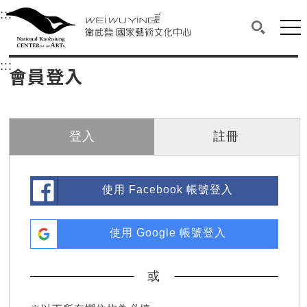
衛武營國家藝術文化中心
衛武營國家藝術文化中心 National Kaohsi
:::
選單連結區塊，此區塊列有本網站主要連結。
中央內容區塊，為本頁主要內容區。
網站
搜尋(開啟
:::
中央內容區塊，為本頁主要內容區。
會員登入
登入
註冊
使用 Facebook 帳號登入
使用 Google 帳號登入
或