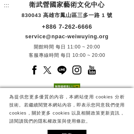
衛武營國家藝術文化中心
:::
頁尾網站資訊。
830043 高雄市鳳山區三多一路 1 號
+886 7-262-6666
service@npac-weiwuying.org
開館時間
每日
11:00 ~ 20:00
客服專線時間
每日
10:00 ~ 20:00
Facebook(另開新視窗)
X(另開新視窗)
LINE(另開新視窗)
Instagram(另開新視窗
YouTube(另開
為提供您更多優質的內容，本網站使用 cookies 分析
技術。若繼續閱覽本網站內容，即表示您同意我們使用
訂閱
電子報訂閱
cookies，關於更多 cookies 以及相關政策更新資訊，
請閱讀我們的
隱私權政策與使用條款
。
Copyright ©
國家表演藝術中心
-
衛武營國家藝術文化中心
All rights
reserved.