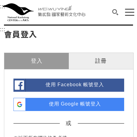
衛武營國家藝術文化中心
衛武營國家藝術文化中心 National Kaohsi
:::
選單連結區塊，此區塊列有本網站主要連結。
中央內容區塊，為本頁主要內容區。
網站
搜尋(開啟
:::
中央內容區塊，為本頁主要內容區。
會員登入
登入
註冊
使用 Facebook 帳號登入
使用 Google 帳號登入
或