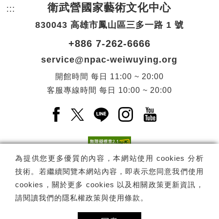
衛武營國家藝術文化中心
:::
頁尾網站資訊。
830043 高雄市鳳山區三多一路 1 號
+886 7-262-6666
service@npac-weiwuying.org
開館時間
每日
11:00 ~ 20:00
客服專線時間
每日
10:00 ~ 20:00
Facebook(另開新視窗)
X(另開新視窗)
LINE(另開新視窗)
Instagram(另開新視窗
YouTube(另開
為提供您更多優質的內容，本網站使用 cookies 分析
技術。若繼續閱覽本網站內容，即表示您同意我們使用
訂閱
電子報訂閱
cookies，關於更多 cookies 以及相關政策更新資訊，
請閱讀我們的
隱私權政策與使用條款
。
Copyright ©
國家表演藝術中心
-
衛武營國家藝術文化中心
All rights
reserved.