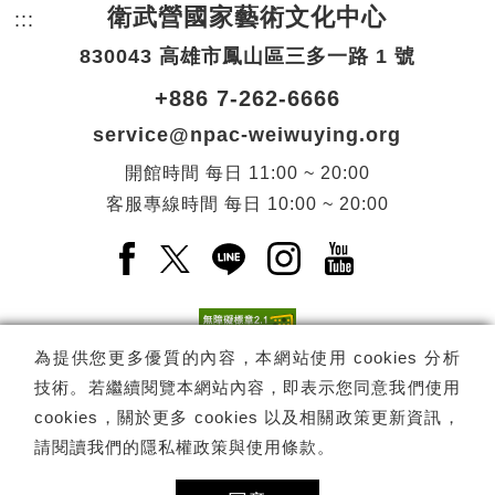
衛武營國家藝術文化中心
:::
頁尾網站資訊。
830043 高雄市鳳山區三多一路 1 號
+886 7-262-6666
service@npac-weiwuying.org
開館時間
每日
11:00 ~ 20:00
客服專線時間
每日
10:00 ~ 20:00
Facebook(另開新視窗)
X(另開新視窗)
LINE(另開新視窗)
Instagram(另開新視窗
YouTube(另開
為提供您更多優質的內容，本網站使用 cookies 分析
技術。若繼續閱覽本網站內容，即表示您同意我們使用
訂閱
電子報訂閱
cookies，關於更多 cookies 以及相關政策更新資訊，
請閱讀我們的
隱私權政策與使用條款
。
Copyright ©
國家表演藝術中心
-
衛武營國家藝術文化中心
All rights
reserved.