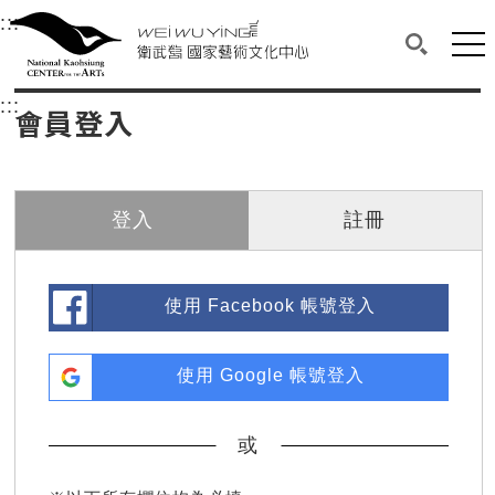
衛武營國家藝術文化中心
衛武營國家藝術文化中心 National Kaohsi
:::
選單連結區塊，此區塊列有本網站主要連結。
中央內容區塊，為本頁主要內容區。
網站
搜尋(開啟
:::
中央內容區塊，為本頁主要內容區。
會員登入
登入
註冊
使用 Facebook 帳號登入
使用 Google 帳號登入
或