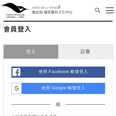
衛武營國家藝術文化中心
衛武營國家藝術文化中心 National Kaohsi
:::
選單連結區塊，此區塊列有本網站主要連結。
中央內容區塊，為本頁主要內容區。
網站
搜尋(開啟
:::
中央內容區塊，為本頁主要內容區。
會員登入
登入
註冊
使用 Facebook 帳號登入
使用 Google 帳號登入
或