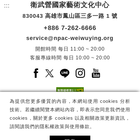
衛武營國家藝術文化中心
:::
頁尾網站資訊。
830043 高雄市鳳山區三多一路 1 號
+886 7-262-6666
service@npac-weiwuying.org
開館時間
每日
11:00 ~ 20:00
客服專線時間
每日
10:00 ~ 20:00
Facebook(另開新視窗)
X(另開新視窗)
LINE(另開新視窗)
Instagram(另開新視窗
YouTube(另開
為提供您更多優質的內容，本網站使用 cookies 分析
技術。若繼續閱覽本網站內容，即表示您同意我們使用
訂閱
電子報訂閱
cookies，關於更多 cookies 以及相關政策更新資訊，
請閱讀我們的
隱私權政策與使用條款
。
Copyright ©
國家表演藝術中心
-
衛武營國家藝術文化中心
All rights
reserved.