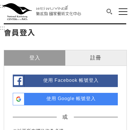
衛武營國家藝術文化中心
衛武營國家藝術文化中心 National Kaohsi
:::
選單連結區塊，此區塊列有本網站主要連結。
中央內容區塊，為本頁主要內容區。
網站
搜尋(開啟
:::
中央內容區塊，為本頁主要內容區。
會員登入
登入
註冊
使用 Facebook 帳號登入
使用 Google 帳號登入
或