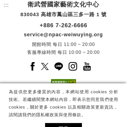
衛武營國家藝術文化中心
:::
頁尾網站資訊。
830043 高雄市鳳山區三多一路 1 號
+886 7-262-6666
service@npac-weiwuying.org
開館時間
每日
11:00 ~ 20:00
客服專線時間
每日
10:00 ~ 20:00
Facebook(另開新視窗)
X(另開新視窗)
LINE(另開新視窗)
Instagram(另開新視窗
YouTube(另開
為提供您更多優質的內容，本網站使用 cookies 分析
技術。若繼續閱覽本網站內容，即表示您同意我們使用
訂閱
電子報訂閱
cookies，關於更多 cookies 以及相關政策更新資訊，
請閱讀我們的
隱私權政策與使用條款
。
Copyright ©
國家表演藝術中心
-
衛武營國家藝術文化中心
All rights
reserved.