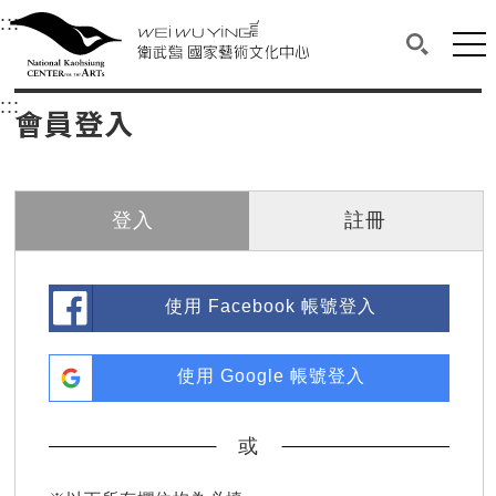
衛武營國家藝術文化中心
衛武營國家藝術文化中心 National Kaohsi
:::
選單連結區塊，此區塊列有本網站主要連結。
中央內容區塊，為本頁主要內容區。
網站
搜尋(開啟
:::
中央內容區塊，為本頁主要內容區。
會員登入
登入
註冊
使用 Facebook 帳號登入
使用 Google 帳號登入
或