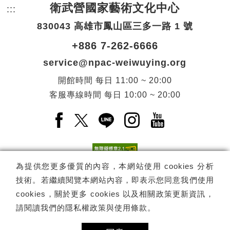
衛武營國家藝術文化中心
:::
頁尾網站資訊。
830043 高雄市鳳山區三多一路 1 號
+886 7-262-6666
service@npac-weiwuying.org
開館時間
每日
11:00 ~ 20:00
客服專線時間
每日
10:00 ~ 20:00
Facebook(另開新視窗)
X(另開新視窗)
LINE(另開新視窗)
Instagram(另開新視窗
YouTube(另開
為提供您更多優質的內容，本網站使用 cookies 分析
技術。若繼續閱覽本網站內容，即表示您同意我們使用
訂閱
電子報訂閱
cookies，關於更多 cookies 以及相關政策更新資訊，
請閱讀我們的
隱私權政策與使用條款
。
Copyright ©
國家表演藝術中心
-
衛武營國家藝術文化中心
All rights
reserved.