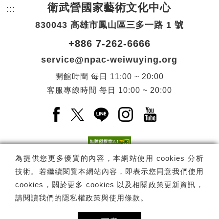
衛武營國家藝術文化中心
:::
頁尾網站資訊。
830043 高雄市鳳山區三多一路 1 號
+886 7-262-6666
service@npac-weiwuying.org
開館時間
每日
11:00 ~ 20:00
客服專線時間
每日
10:00 ~ 20:00
Facebook(另開新視窗)
X(另開新視窗)
LINE(另開新視窗)
Instagram(另開新視窗
YouTube(另開
為提供您更多優質的內容，本網站使用 cookies 分析
技術。若繼續閱覽本網站內容，即表示您同意我們使用
訂閱
電子報訂閱
cookies，關於更多 cookies 以及相關政策更新資訊，
請閱讀我們的
隱私權政策與使用條款
。
Copyright ©
國家表演藝術中心
-
衛武營國家藝術文化中心
All rights
reserved.