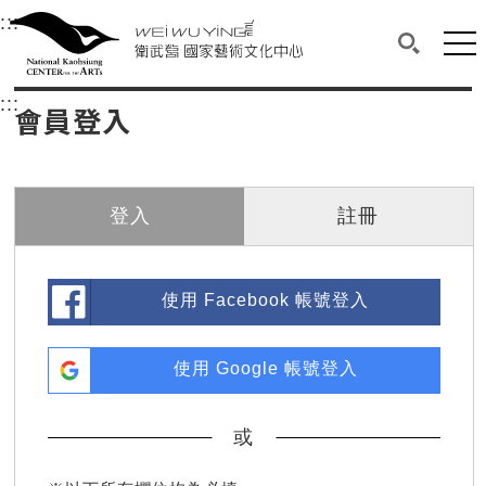
衛武營國家藝術文化中心
衛武營國家藝術文化中心 National Kaohsi
:::
選單連結區塊，此區塊列有本網站主要連結。
中央內容區塊，為本頁主要內容區。
網站
搜尋(開啟
:::
中央內容區塊，為本頁主要內容區。
會員登入
登入
註冊
使用 Facebook 帳號登入
使用 Google 帳號登入
或