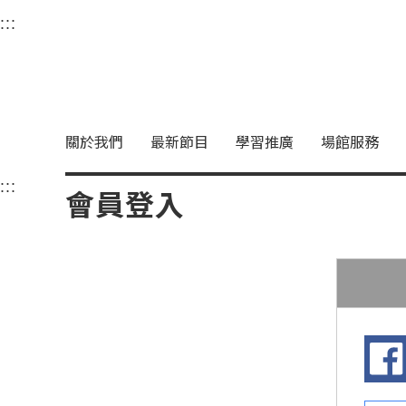
衛武營國家藝術文化中
:::
選單連結區塊，此區塊列有本網站主要連結。
中央內容區塊，為本頁主要內容區。
關於我們
最新節目
學習推廣
場館服務
:::
中央內容區塊，為本頁主要內容區。
會員登入