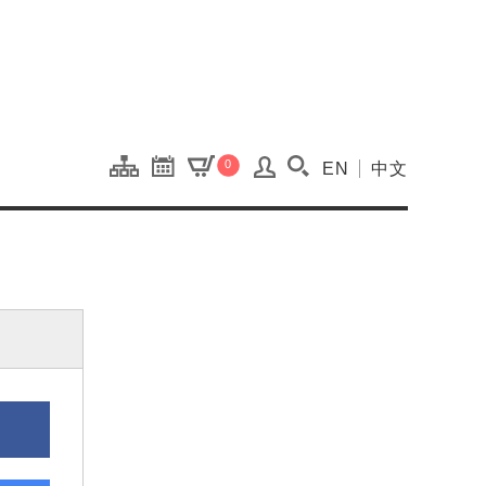
onal Kaohsiung Cent
0
EN
中文
搜尋(開啟搜尋視窗)