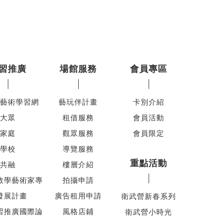
習推廣
場館服務
會員專區
藝術學習網
藝玩伴計畫
卡別介紹
大眾
租借服務
會員活動
家庭
觀眾服務
會員限定
學校
導覽服務
重點活動
共融
樓層介紹
教學藝術家專
拍攝申請
發展計畫
廣告租用申請
衛武營新春系列
習推廣國際論
風格店鋪
衛武營小時光