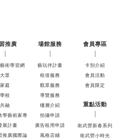
習推廣
場館服務
會員專區
藝術學習網
藝玩伴計畫
卡別介紹
大眾
租借服務
會員活動
家庭
觀眾服務
會員限定
學校
導覽服務
重點活動
共融
樓層介紹
教學藝術家專
拍攝申請
發展計畫
廣告租用申請
衛武營新春系列
習推廣國際論
風格店鋪
衛武營小時光