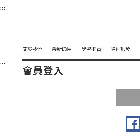
衛武營國家藝術文化中
:::
選單連結區塊，此區塊列有本網站主要連結。
中央內容區塊，為本頁主要內容區。
關於我們
最新節目
學習推廣
場館服務
:::
中央內容區塊，為本頁主要內容區。
會員登入