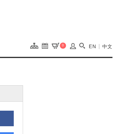
onal Kaohsiung Cent
0
EN
中文
搜尋(開啟搜尋視窗)