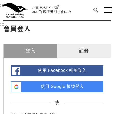
衛武營國家藝術文化中心
衛武營國家藝術文化中心 National Kaohsi
:::
選單連結區塊，此區塊列有本網站主要連結。
中央內容區塊，為本頁主要內容區。
網站
搜尋(開啟
:::
中央內容區塊，為本頁主要內容區。
會員登入
登入
註冊
使用 Facebook 帳號登入
使用 Google 帳號登入
或