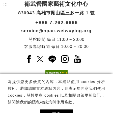
衛武營國家藝術文化中心
:::
頁尾網站資訊。
830043 高雄市鳳山區三多一路 1 號
+886 7-262-6666
service@npac-weiwuying.org
開館時間
每日
11:00 ~ 20:00
客服專線時間
每日
10:00 ~ 20:00
Facebook(另開新視窗)
X(另開新視窗)
LINE(另開新視窗)
Instagram(另開新視窗
YouTube(另開
為提供您更多優質的內容，本網站使用 cookies 分析
技術。若繼續閱覽本網站內容，即表示您同意我們使用
訂閱
電子報訂閱
cookies，關於更多 cookies 以及相關政策更新資訊，
請閱讀我們的
隱私權政策與使用條款
。
Copyright ©
國家表演藝術中心
-
衛武營國家藝術文化中心
All rights
reserved.