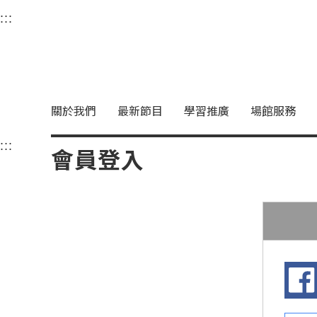
衛武營國家藝術文化中
:::
選單連結區塊，此區塊列有本網站主要連結。
中央內容區塊，為本頁主要內容區。
關於我們
最新節目
學習推廣
場館服務
:::
中央內容區塊，為本頁主要內容區。
會員登入