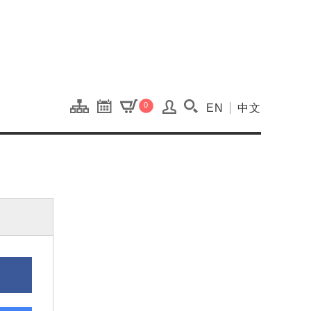
onal Kaohsiung Cent
0
EN
中文
搜尋(開啟搜尋視窗)