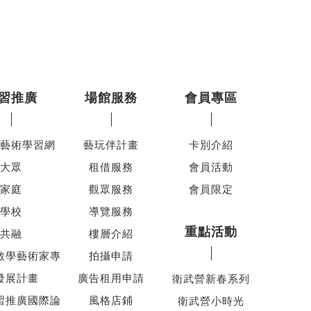
習推廣
場館服務
會員專區
藝術學習網
藝玩伴計畫
卡別介紹
大眾
租借服務
會員活動
家庭
觀眾服務
會員限定
學校
導覽服務
重點活動
共融
樓層介紹
教學藝術家專
拍攝申請
發展計畫
廣告租用申請
衛武營新春系列
習推廣國際論
風格店鋪
衛武營小時光