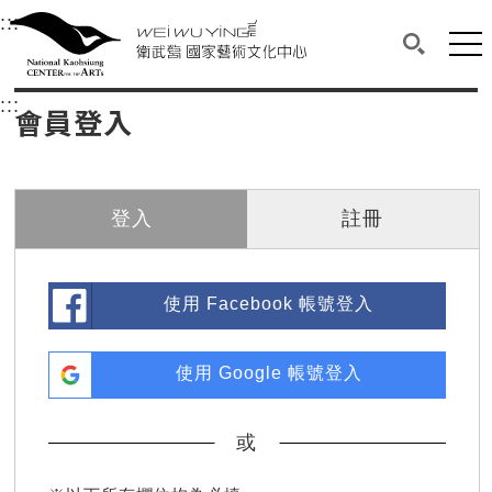
衛武營國家藝術文化中心
衛武營國家藝術文化中心 National Kaohsi
:::
選單連結區塊，此區塊列有本網站主要連結。
中央內容區塊，為本頁主要內容區。
網站
搜尋(開啟
:::
中央內容區塊，為本頁主要內容區。
會員登入
登入
註冊
使用 Facebook 帳號登入
使用 Google 帳號登入
或