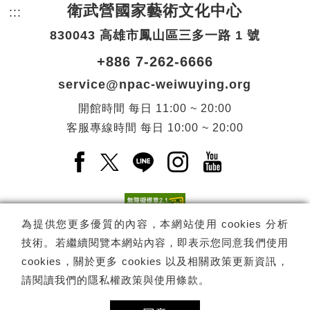
衛武營國家藝術文化中心
:::
頁尾網站資訊。
830043 高雄市鳳山區三多一路 1 號
+886 7-262-6666
service@npac-weiwuying.org
開館時間
每日
11:00 ~ 20:00
客服專線時間
每日
10:00 ~ 20:00
Facebook(另開新視窗)
X(另開新視窗)
LINE(另開新視窗)
Instagram(另開新視窗
YouTube(另開
為提供您更多優質的內容，本網站使用 cookies 分析
技術。若繼續閱覽本網站內容，即表示您同意我們使用
訂閱
電子報訂閱
cookies，關於更多 cookies 以及相關政策更新資訊，
請閱讀我們的
隱私權政策與使用條款
。
Copyright ©
國家表演藝術中心
-
衛武營國家藝術文化中心
All rights
reserved.