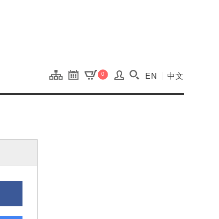
onal Kaohsiung Cent
0
EN
中文
搜尋(開啟搜尋視窗)