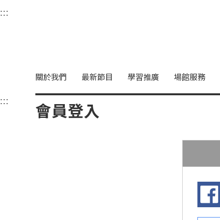
衛武營國家藝術文化中
:::
選單連結區塊，此區塊列有本網站主要連結。
中央內容區塊，為本頁主要內容區。
關於我們
最新節目
學習推廣
場館服務
:::
中央內容區塊，為本頁主要內容區。
會員登入