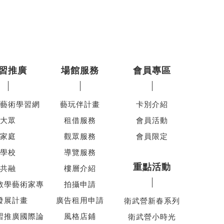
習推廣
場館服務
會員專區
藝術學習網
藝玩伴計畫
卡別介紹
大眾
租借服務
會員活動
家庭
觀眾服務
會員限定
學校
導覽服務
重點活動
共融
樓層介紹
教學藝術家專
拍攝申請
發展計畫
廣告租用申請
衛武營新春系列
習推廣國際論
風格店鋪
衛武營小時光